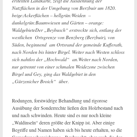
erstellten Landkarte, zeigt die Ausdehnung der
Nutzflächen in der Umgebung von Berzbuir um 1820
.
beige:Ackerflächen – hellgrün:Weiden –
dunkelgrün:Baumwiesen und Gärten – orange:
Waldgebiete
Der „Beybusch“ erstreckte sich, entlang der
westlichen Ortsgrenze von Benzberg (Berzbuir), von
Süden, beginnend am Ortsrand der gemeinde Kufferath,
nach Norden bis hinter Birgel. Weiter nach Westen schloss
sich nahtlos der „Hochwald“ an.
Weiter nach Norden,
nur getrennt von einer schmalen Weidezone zwischen
Birgel und Gey, ging das Waldgebiet in den
„Gürzenicher Broich“ über
.
Rodungen, forstwidrige Behandlung und rigorose
Ausübung der Sonderrechte ließen den Holzbestand nach
und nach schwinden. Heute sind es nur noch kleine
,,Waldinseln“ deren größte der Knipp ist. Aber einige
Begriffe und Namen haben sich bis heute erhalten, so die